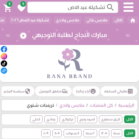
0
0
search
shopping_cart
favorite
home
الكل
ملابس بناتي
ملابس ولادي
تشكيلة عيد الفطر ٢٠٢٦
تشك
مبارك النجاح لطلبة التوجيهي
play_circle
security
commute
emoji_emotions
ballot
طلباتي السابقة
آراء زبائننا
مناطق التوصيل
سياسة المتجر
الرئيسية
كل المنتجات
ملابس ولادي
ترينجات شتوي
الكل
ازرق سماوي
اسود وبيج
تركوازي
رمادي
كحلي
الكل
سنة
١١-١٢
٢ سنة
٤ سنوات
٧-٨
٩-١٠