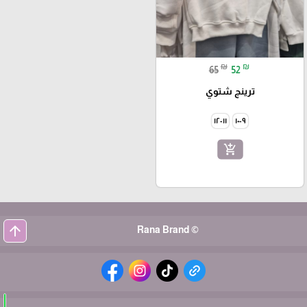
₪
₪
65
52
ترينج شتوي
١١-١٢
٩-١٠
add_shopping_cart
arrow_upward
© Rana Brand