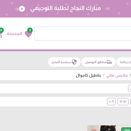
مبارك النجاح لطلبة التوجيهي
play_circle
0
0
g_cart
favorite
المفضلة
security
commute
اء زبائننا
مناطق التوصيل
سياسة المتجر
ملابس بناتي
بناطيل كاجوال
٩-١٠
١٣-١٤
-20%